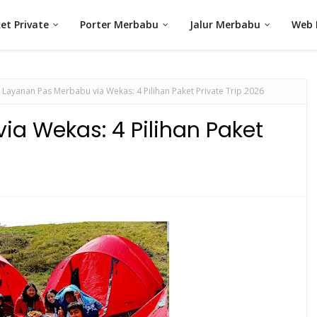
et Private
Porter Merbabu
Jalur Merbabu
Web 
Layanan Pas Merbabu via Wekas: 4 Pilihan Paket Private Trip 2026
a Wekas: 4 Pilihan Paket