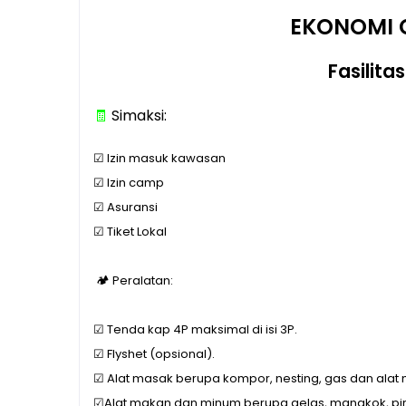
EKONOMI 
Fasilita
🧾
Simaksi:
☑ Izin masuk kawasan
☑ Izin camp
☑ Asuransi
☑ Tiket Lokal
🏕️ Peralatan:
☑ Tenda kap 4P maksimal di isi 3P.
☑ Flyshet (opsional).
☑ Alat masak berupa kompor, nesting, gas dan alat
☑Alat makan dan minum berupa gelas, mangkok, pir