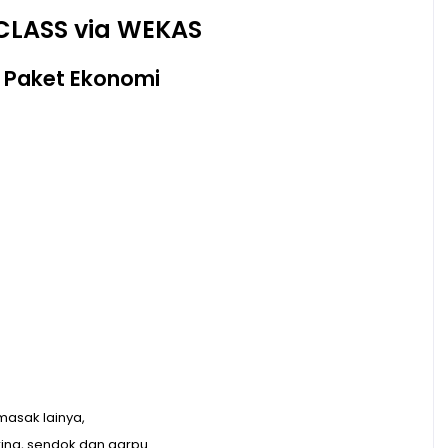
CLASS via WEKAS
s Paket Ekonomi
 masak lainya,
ing, sendok dan garpu.