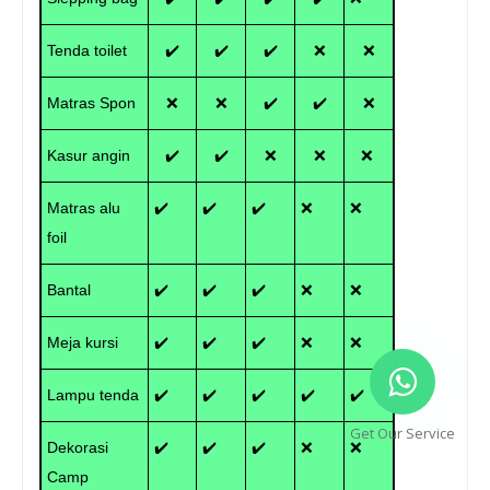
Tenda toilet
✔️
✔️
✔️
❌
❌
Matras Spon
❌
❌
✔️
✔️
❌
Kasur angin
✔️
✔️
❌
❌
❌
Matras alu
✔️
✔️
✔️
❌
❌
foil
Bantal
✔️
✔️
✔️
❌
❌
Meja kursi
✔️
✔️
✔️
❌
❌
Lampu tenda
✔️
✔️
✔️
✔️
✔️
Get Our Service
Dekorasi
✔️
✔️
✔️
❌
❌
Camp