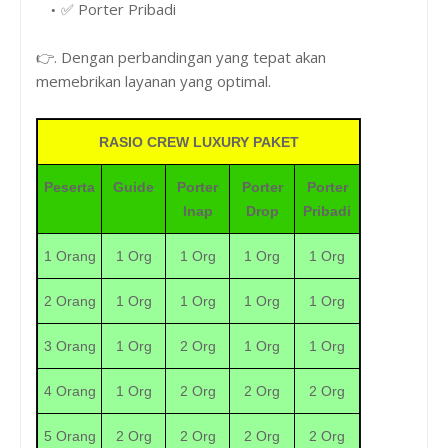
✅ Porter Pribadi
👉. Dengan perbandingan yang tepat akan
memebrikan layanan yang optimal.
RASIO CREW LUXURY PAKET
Peserta
Guide
Porter
Porter
Porter
Inap
Drop
Pribadi
1 Orang
1 Org
1 Org
1 Org
1 Org
2 Orang
1 Org
1 Org
1 Org
1 Org
3 Orang
1 Org
2 Org
1 Org
1 Org
4 Orang
1 Org
2 Org
2 Org
2 Org
5 Orang
2 Org
2 Org
2 Org
2 Org