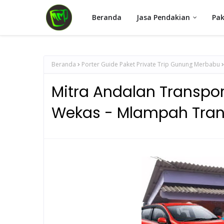
Beranda
Jasa Pendakian
Pak
Beranda
Porter Guide Paket Private Trip Gunung Merbabu
Mitra Andalan Transpo
Wekas - Mlampah Tra