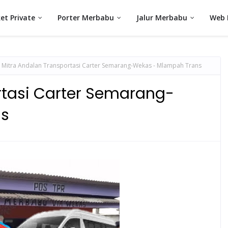
et Private
Porter Merbabu
Jalur Merbabu
Web 
Mitra Andalan Transportasi Carter Semarang-Wekas - Mlampah Trans
rtasi Carter Semarang-
ns