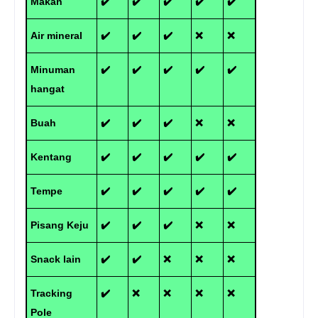
Makan
✔️
✔️
✔️
✔️
✔️
Air mineral
✔️
✔️
✔️
❌
❌
Minuman
✔️
✔️
✔️
✔️
✔️
hangat
Buah
✔️
✔️
✔️
❌
❌
Kentang
✔️
✔️
✔️
✔️
✔️
Tempe
✔️
✔️
✔️
✔️
✔️
Pisang Keju
✔️
✔️
✔️
❌
❌
Snack lain
✔️
✔️
❌
❌
❌
Tracking
✔️
❌
❌
❌
❌
Pole