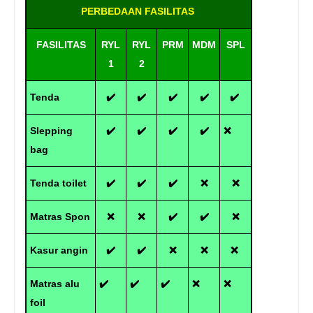
PERBEDAAN FASILITAS
FASILITAS
RYL
RYL
PRM
MDM
SPL
1
2
Tenda
✔️
✔️
✔️
✔️
✔️
Slepping
✔️
✔️
✔️
✔️
❌
bag
Tenda toilet
✔️
✔️
✔️
❌
❌
Matras Spon
❌
❌
✔️
✔️
❌
Kasur angin
✔️
✔️
❌
❌
❌
Matras alu
✔️
✔️
✔️
❌
❌
foil