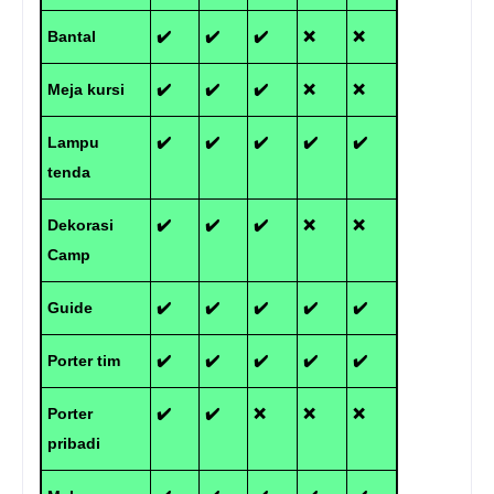
Bantal
✔️
✔️
✔️
❌
❌
Meja kursi
✔️
✔️
✔️
❌
❌
Lampu
✔️
✔️
✔️
✔️
✔️
tenda
Dekorasi
✔️
✔️
✔️
❌
❌
Camp
Guide
✔️
✔️
✔️
✔️
✔️
Porter tim
✔️
✔️
✔️
✔️
✔️
Porter
✔️
✔️
❌
❌
❌
pribadi