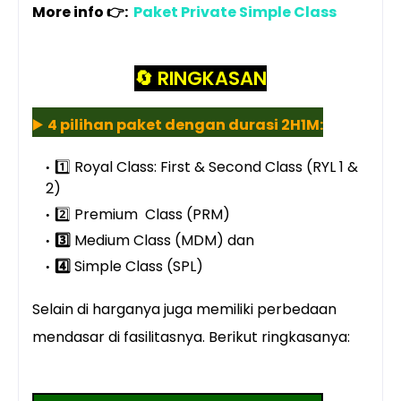
More info 👉:
Paket Private Simple Class
🔄
RINGKASAN
▶️
4 pilihan paket dengan durasi 2H1M:
1️⃣ Royal Class: First & Second Class (RYL 1 &
2)
2️⃣ Premium Class (PRM)
3️⃣
Medium Class (MDM) dan
4️⃣
Simple Class (SPL)
Selain di harganya juga memiliki perbedaan
mendasar di fasilitasnya. Berikut ringkasanya: