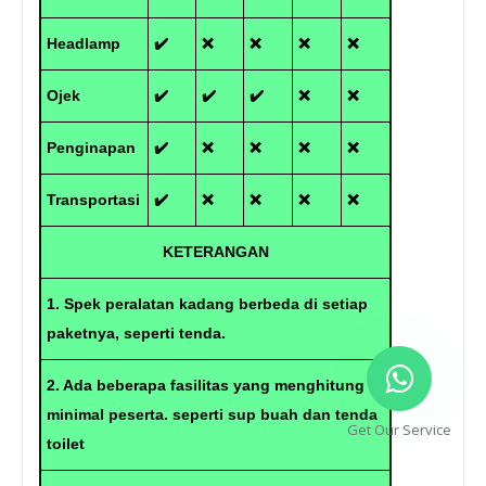
Headlamp
✔️
❌
❌
❌
❌
Ojek
✔️
✔️
✔️
❌
❌
Penginapan
✔️
❌
❌
❌
❌
Transportasi
✔️
❌
❌
❌
❌
KETERANGAN
1. Spek peralatan kadang berbeda di setiap
paketnya, seperti tenda.
2. Ada beberapa fasilitas yang menghitung
minimal peserta. seperti sup buah dan tenda
Get Our Service
toilet